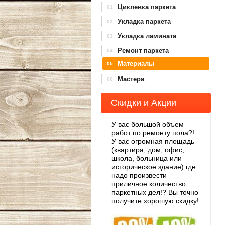
Циклевка паркета
01
Укладка паркета
02
Укладка ламината
03
Ремонт паркета
04
Материалы
05
Мастера
06
Скидки и Акции
У вас большой объем
работ по ремонту пола?!
У вас огромная площадь
(квартира, дом, офис,
школа, больница или
историческое здание) где
надо произвести
приличное количество
паркетных дел!? Вы точно
получите хорошую скидку!