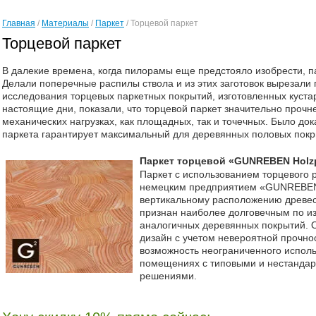
Главная
/
Материалы
/
Паркет
/
Торцевой паркет
Торцевой паркет
В далекие времена, когда пилорамы еще предстояло изобрести, п
Делали поперечные распилы ствола и из этих заготовок вырезал
исследования торцевых паркетных покрытий, изготовленных кустар
настоящие дни, показали, что торцевой паркет значительно прочн
механических нагрузках, как площадных, так и точечных. Было док
паркета гарантирует максимальный для деревянных половых покр
Паркет торцевой «GUNREBEN Holzpf
Паркет с использованием торцевого 
немецким предприятием «GUNREBEN
вертикальному расположению древес
признан наиболее долговечным по из
аналогичных деревянных покрытий. 
дизайн с учетом невероятной прочно
возможность неограниченного исполь
помещениях с типовыми и нестанда
решениями.