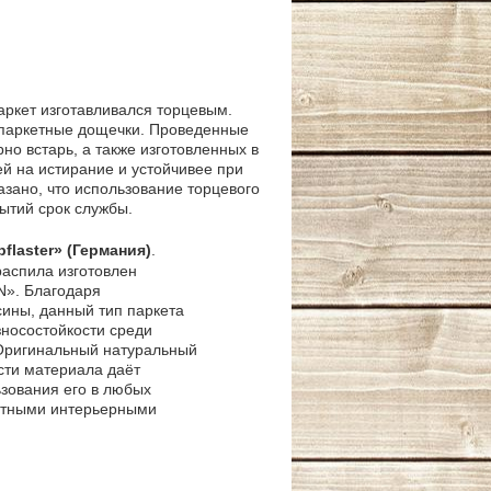
аркет изготавливался торцевым.
и паркетные дощечки. Проведенные
но встарь, а также изготовленных в
ей на истирание и устойчивее при
азано, что использование торцевого
ытий срок службы.
laster» (Германия)
.
распила изготовлен
». Благодаря
ины, данный тип паркета
носостойкости среди
Оригинальный натуральный
сти материала даёт
зования его в любых
ртными интерьерными