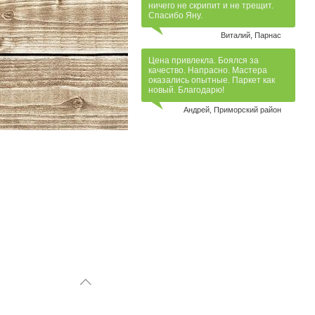
ничего не скрипит и не трещит.
Спасибо Яну.
Виталий, Парнас
Цена привлекла. Боялся за
качество. Напрасно. Мастера
оказались опытные. Паркет как
новый. Благодарю!
Андрей, Приморский район