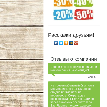
Расскажи друзьям!
Отзывы о компании
Цена и качество работ оправдали
мои ожидания. Рекомендую!
Арина
Не презентабельный был пол в
моем офисе, что аж клиентов
стыдно приглашать на
переговоры. Секретарша
посоветовала РЕМОНТ! Заодно
через знакомых посоветовала
Вас. Ламинат уложен хорошо,